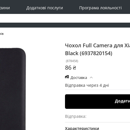
зини
Додаткові послуги
Програма лояльності
нів
Чохол Full Camera для X
Black (6937820154)
(
878458
)
86 ₴
Доставка
Відправка через 4 дні
Додат
Відправка:
Характеристики