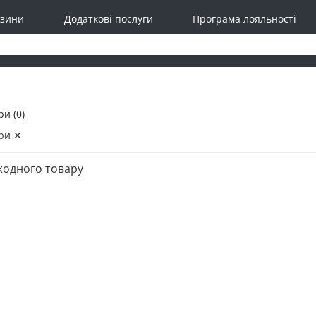
зини
Додаткові послуги
Програма лояльності
и (0)
ри ✕
жодного товару