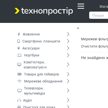
Мага
Продукти
Живлення
Мережеві фільтри
Живлення
Мережеві фільтр
Фільтр
Смартфони, планшети
Очистити фільт
Аксесуари
Бренд (29)
Ноутбуки
Не знайдено 
Комп'ютери,
комплектуючі
PowerPlant (44)
Товари для геймерів
Gembird (25)
Мережеве обладнання
ColorWay (22)
Телевізори,
REAL-EL (21)
мультимедіа
Patron (20)
Аудіо
Videx (19)
Пристрої для друку