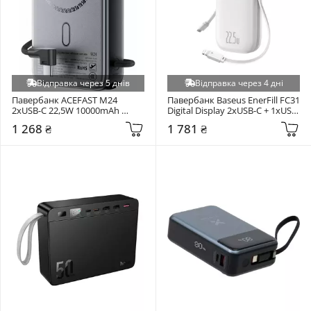
Відправка через 5 днів
Відправка через 4 дні
Павербанк ACEFAST M24 
Павербанк Baseus EnerFill FC31 
2xUSB-C 22,5W 10000mAh 
Digital Display 2xUSB-C + 1xUSB-
Metal Gray (6974316284871)
A 22,5W 20000mAh Moon White 
1 268 ₴
1 781 ₴
(P10082107213-00)