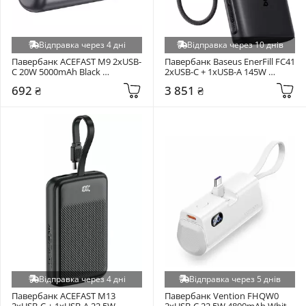
Відправка через 4 дні
Відправка через 10 днів
Павербанк ACEFAST M9 2xUSB-
Павербанк Baseus EnerFill FC41 
C 20W 5000mAh Black 
2xUSB-C + 1xUSB-A 145W 
(6974316283201)
25000mAh Cosmic Black 
692 ₴
3 851 ₴
(E0028H01)
Відправка через 4 дні
Відправка через 5 днів
Павербанк ACEFAST M13 
Павербанк Vention FHQW0 
2xUSB-C + 1xUSB-A 22,5W 
2xUSB-C 22,5W 4800mAh White 