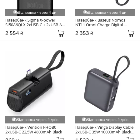
Відправка через 4 дні
Відправка через 4 дні
Павербанк Sigma X-power 
Павербанк Baseus Nomos 
SI50A6QLX 2xUSB-C + 2xUSB-A 
NT11 Omni Charge Digital 
100W 50000mAh Black
Display 2xUSB-C + 1xUSB-A 67W 
2 554 ₴
2 353 ₴
10000mAh Black 
(P10078807123-00)
Відправка через 5 днів
Відправка через 5 днів
Павербанк Vention FHQB0 
Павербанк Vinga Display Cable 
2xUSB-C 22,5W 4800mAh Black
2xUSB-C 35W 10000mAh Black 
(VPBB1035C)