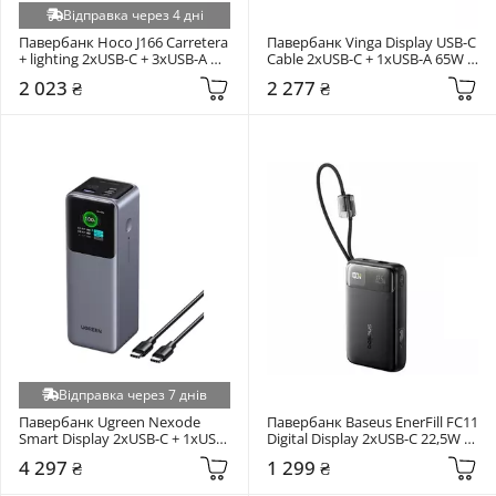
Відправка через 4 дні
Павербанк Hoco J166 Carretera 
Павербанк Vinga Display USB-C 
+ lighting 2xUSB-C + 3xUSB-A 
Cable 2xUSB-C + 1xUSB-A 65W 
22,5W 50000mAh Black
20000mAh Gray (VPBB2065C)
2 023 ₴
2 277 ₴
Відправка через 7 днів
Павербанк Ugreen Nexode 
Павербанк Baseus EnerFill FC11 
Smart Display 2xUSB-C + 1xUSB-
Digital Display 2xUSB-C 22,5W 
A 200W 25000mAh Space Gray 
20000mAh Cosmic Black 
4 297 ₴
1 299 ₴
(35525)
(E0027S04)