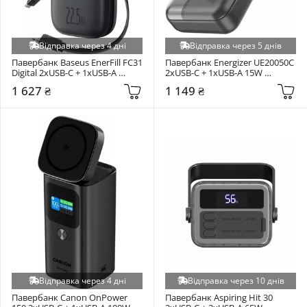
Відправка через 4 дні
Відправка через 5 днів
Павербанк Baseus EnerFill FC31 
Павербанк Energizer UE20050С 
Digital 2xUSB-C + 1xUSB-A 
2xUSB-C + 1xUSB-A 15W 
22,5W 10000mAh Cosmic Black 
20000mAh Black (UE20050С)
1 627 ₴
1 149 ₴
(P10082106123-00)
Відправка через 4 дні
Відправка через 10 днів
Павербанк Canon OnPower 
Павербанк Aspiring Hit 30 