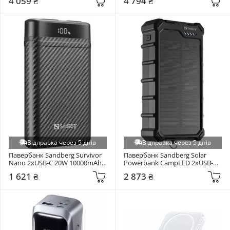
4 059 ₴
4 794 ₴
(BHR9970GL)
Відправка через 5 днів
Відправка через 5 днів
Павербанк Sandberg Survivor 
Павербанк Sandberg Solar 
Nano 2xUSB-C 20W 10000mAh 
Powerbank CampLED 2xUSB-C 
Black (421-32)
+ 1xUSB-A 22,5W 20000mAh 
1 621 ₴
2 873 ₴
Black (421-24)