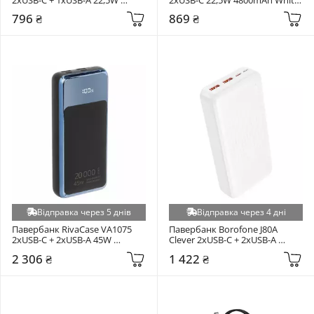
10000mAh Black 
(FHQW0)
796 ₴
869 ₴
(6974316283959)
Відправка через 5 днів
Відправка через 4 дні
Павербанк RivaCase VA1075 
Павербанк Borofone J80A 
2xUSB-C + 2xUSB-A 45W 
Clever 2xUSB-C + 2xUSB-A 
20000mAh Black
22,5W 20000mAh White (BJ80A)
2 306 ₴
1 422 ₴