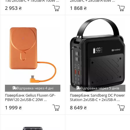
150 2xUSB-C + 1xUSB-A 100W 
2xUSB-C + 2xUSB-A 65W 
15000mAh Dark Gray (CNS-
30000mAh Gray (PB-H30)
2 953 ₴
1 868 ₴
CPB150DG)
Відправка через 4 дні
Відправка через 5 днів
Павербанк Gelius Fluxen GP-
Павербанк Sandberg DC Power 
PBW120 2xUSB-C 20W 
Station 2xUSB-C + 2xUSB-A 
10000mAh Orange (101783)
100W 72000mAh Black (421-22)
1 999 ₴
8 649 ₴