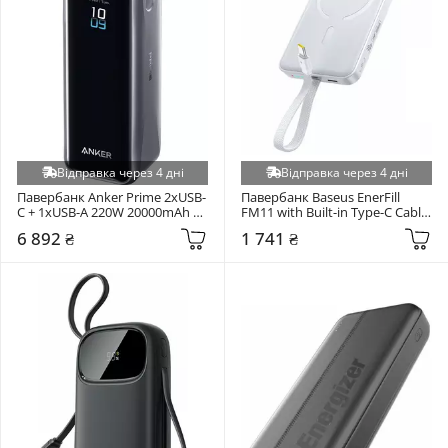
Відправка через 4 дні
Відправка через 4 дні
Павербанк Anker Prime 2xUSB-
Павербанк Baseus EnerFill 
C + 1xUSB-A 220W 20000mAh 
FM11 with Built-in Type-C Cable 
Black (A110BH11)
2xUSB-C 30W 10000mAh White 
6 892 ₴
1 741 ₴
(E0028905)