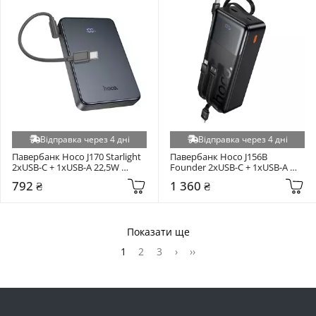
Відправка через 4 дні
Відправка через 4 дні
Павербанк Hoco J170 Starlight 
Павербанк Hoco J156B 
2xUSB-C + 1xUSB-A 22,5W 
Founder 2xUSB-C + 1xUSB-A 
10000mAh Gray
22,5W 30000mAh Black
792 ₴
1 360 ₴
Показати ще
1
2
3
›
››